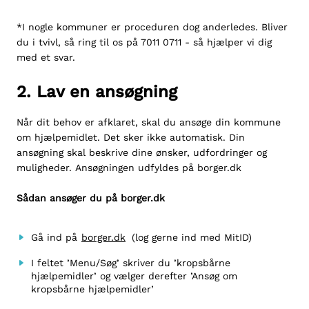
*I nogle kommuner er proceduren dog anderledes. Bliver
du i tvivl, så ring til os på
7011 0711
- så hjælper vi dig
med et svar.
2. Lav en ansøgning
Når dit behov er afklaret, skal du ansøge din kommune
om hjælpemidlet. Det sker ikke automatisk. Din
ansøgning skal beskrive dine ønsker, udfordringer og
muligheder. Ansøgningen udfyldes på
borger.dk
Sådan ansøger du på borger.dk
Gå ind på
borger.dk
(log gerne ind med MitID)
I feltet ’Menu/Søg’ skriver du ’kropsbårne
hjælpemidler’ og vælger derefter ’Ansøg om
kropsbårne hjælpemidler’