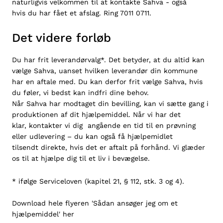
naturligvis velkommen til at kontakte Sahva - også
hvis du har fået et afslag. Ring
7011 0711
.
Det videre forløb
Du har frit leverandørvalg*. Det betyder, at du altid kan
vælge Sahva, uanset hvilken leverandør din kommune
har en aftale med. Du kan derfor frit vælge Sahva, hvis
du føler, vi bedst kan indfri dine behov.
Når Sahva har modtaget din bevilling, kan vi sætte gang i
produktionen af dit hjælpemiddel. Når vi har det
klar, kontakter vi dig angående en tid til en prøvning
eller udlevering – du kan også få hjælpemidlet
tilsendt direkte, hvis det er aftalt på forhånd. Vi glæder
os til at hjælpe dig til et liv i bevægelse.
* ifølge Serviceloven (kapitel 21, § 112, stk. 3 og 4).
Download hele flyeren '
Sådan ansøger jeg om et
hjælpemiddel
' her